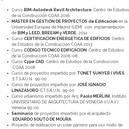
Curso
BIM-Autodesk Revit Architecture
Centro de Estudios
de la Construcción COAA 2016
MÁSTER EN GESTIÓN DE PROYECTOS
de Edificación
en la
Universidad Europea de Madrid (UEM) con implementación
de
BIM y LEED, BREEAM y VERDE
. 2014
Curso
CERTIFICACION ENERGETICA DE EDIFICIOS
Centro
de Estudios de la Construcción COAA 2013
Curso
CODIGO TECNICO EDIFICACION
Centro de Estudios
de la Construcción COAA 2006-08
Curso
Cype CAD
Centro de Estudios de la Construcción
COAA 2008
Curso de proyectos impartido por
TONET SUNYER I VIVES
.
E.T.S.A.U.N. 99-00
Curso de proyectos impartido por
JOSÉ IGNACIO
LINAZASORO
. E.T.S.A.U.N. 99-00
Curso urbanismo impartido por Arq.
Paolo MERLINI
. Instituto
UNIVERSITARIO DE ARQUITECTURA DE VENECIA (I.U.A.V.)
Venecia 99-00
Seminario
de proyectos impartido por el arquitecto
EDUARDO SOUTO DE MOURA
Proyecto de edificación un solar parisino para uso mixto de